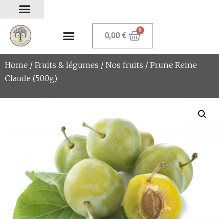
0,00
€
Home
/
Fruits & légumes
/
Nos fruits
/ Prune Reine
Claude (500g)