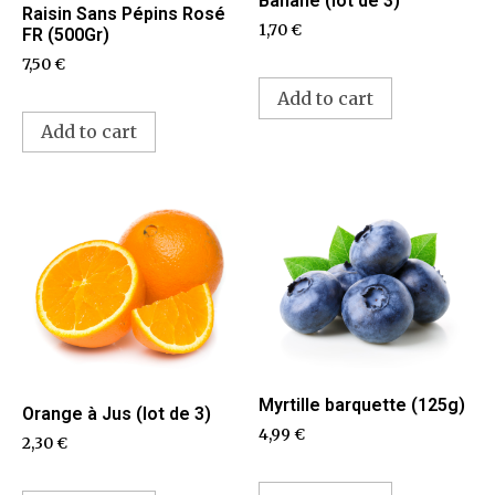
Banane (lot de 3)
Raisin Sans Pépins Rosé
1,70
€
FR (500Gr)
7,50
€
Add to cart
Add to cart
Myrtille barquette (125g)
Orange à Jus (lot de 3)
4,99
€
2,30
€