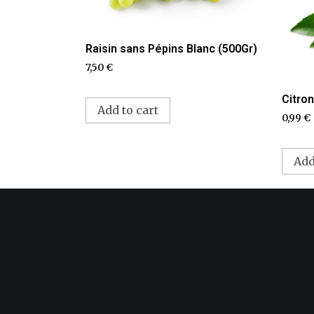
Raisin sans Pépins Blanc (500Gr)
7,50
€
Citron
Add to cart
0,99
€
Add