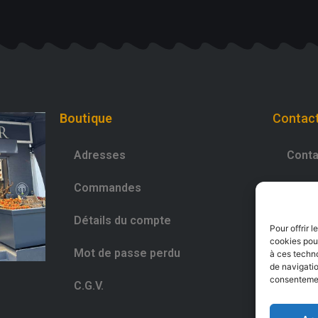
Boutique
Contac
Adresses
Conta
Commandes
0981
Détails du compte
Déco
Pour offrir 
cookies pour
Mot de passe perdu
à ces techn
de navigatio
consentement
C.G.V.