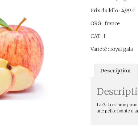
Prix du kilo : 4,99 €
ORG : france
CAT : I
Variété : royal gala
Description
Descript
La Gala est une pomm
une petite pointe d