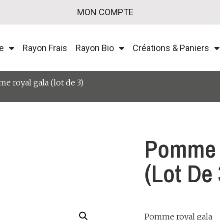
MON COMPTE
e
Rayon Frais
Rayon Bio
Créations & Paniers
e royal gala (lot de 3)
Pomme 
(lot De 
Pomme royal gala