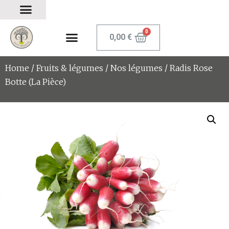
0,00
€
Home
/
Fruits & légumes
/
Nos légumes
/ Radis Rose
Botte (La Pièce)