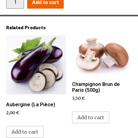
Add to cart
Related Products
Champignon Brun de
Paris (500g)
3,50
€
Aubergine (La Pièce)
2,00
€
Add to cart
Add to cart