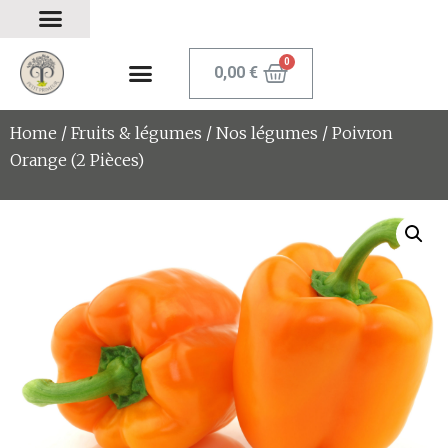
0,00
€
Home
/
Fruits & légumes
/
Nos légumes
/ Poivron
Orange (2 Pièces)