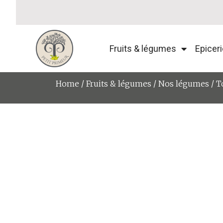
Fruits & légumes
Epiceri
Home
/
Fruits & légumes
/
Nos légumes
/ T