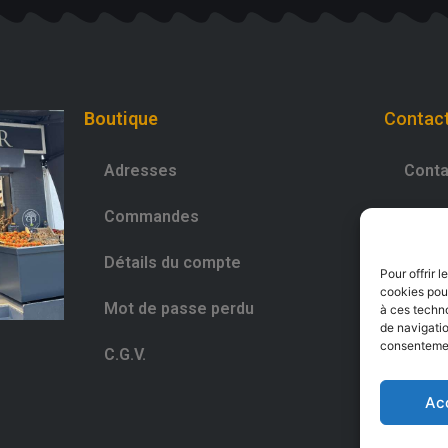
Boutique
Contac
Adresses
Conta
Commandes
0981
Détails du compte
Déco
Pour offrir 
cookies pour
Mot de passe perdu
à ces techn
de navigatio
consentement
C.G.V.
Ac