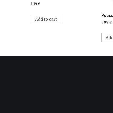
1,19
€
Pouss
Add to cart
3,99
€
Add