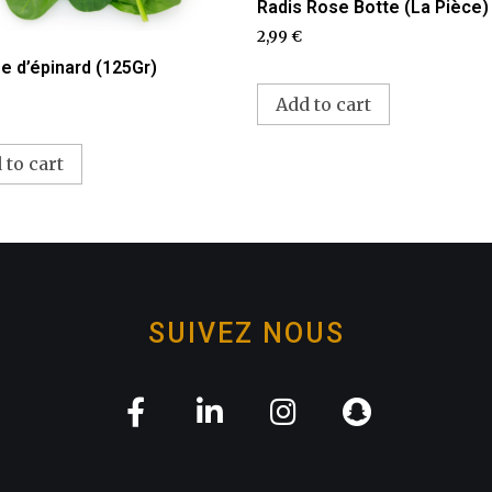
Radis Rose Botte (La Pièce)
2,99
€
e d’épinard (125Gr)
Add to cart
 to cart
SUIVEZ NOUS