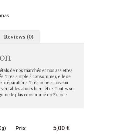
anas
Reviews (0)
ion
 étals de nos marchés et nos assiettes
née. Très simple à consommer, elle se
de préparations. Très riche au niveau
e véritables atouts bien-être. Toutes ses
légume le plus consommé en France.
5,00
€
Prix
0g)