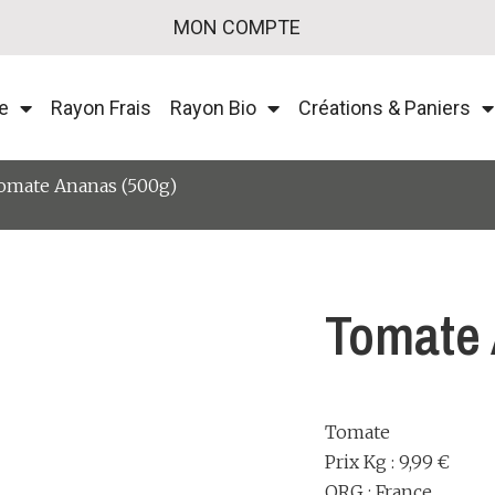
MON COMPTE
e
Rayon Frais
Rayon Bio
Créations & Paniers
omate Ananas (500g)
Tomate 
Tomate
Prix Kg : 9,99 €
ORG : France