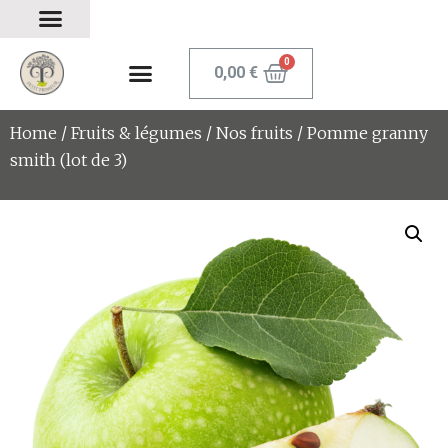
0,00
€
Home
/
Fruits & légumes
/
Nos fruits
/ Pomme granny
smith (lot de 3)