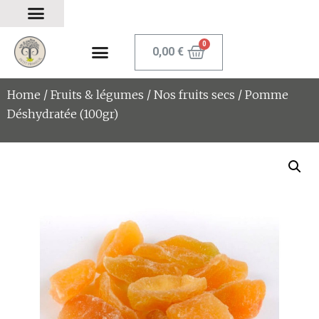
0,00
€
Home
/
Fruits & légumes
/
Nos fruits secs
/ Pomme
Déshydratée (100gr)