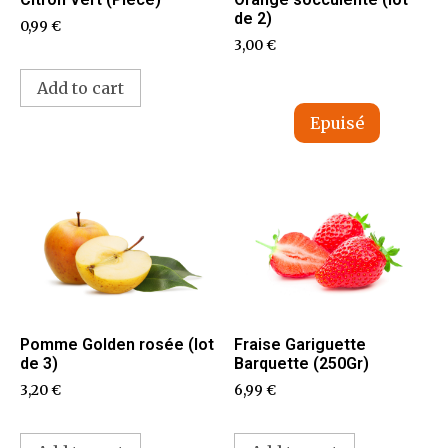
de 2)
0,99
€
3,00
€
Add to cart
Pomme Golden rosée (lot
Fraise Gariguette
de 3)
Barquette (250Gr)
3,20
€
6,99
€