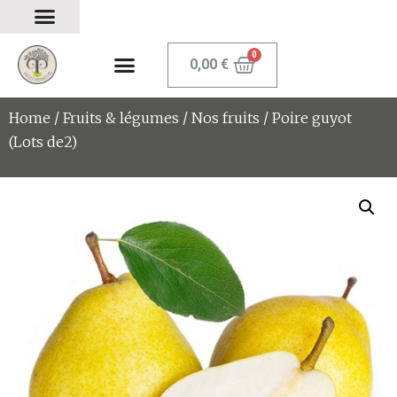
0,00
€
Home
/
Fruits & légumes
/
Nos fruits
/ Poire guyot
(Lots de2)