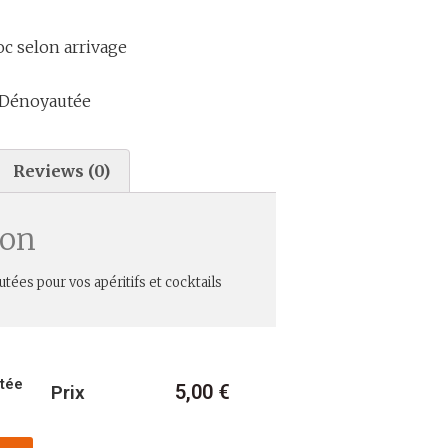
c selon arrivage
e Dénoyautée
Reviews (0)
ion
tées pour vos apéritifs et cocktails
utée
5,00
€
Prix