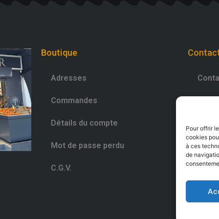
Boutique
Contac
Adresses
Conta
Commandes
0981
Détails du compte
Déco
Pour offrir 
cookies pour
Mot de passe perdu
à ces techn
de navigatio
consentement
C.G.V.
Ac