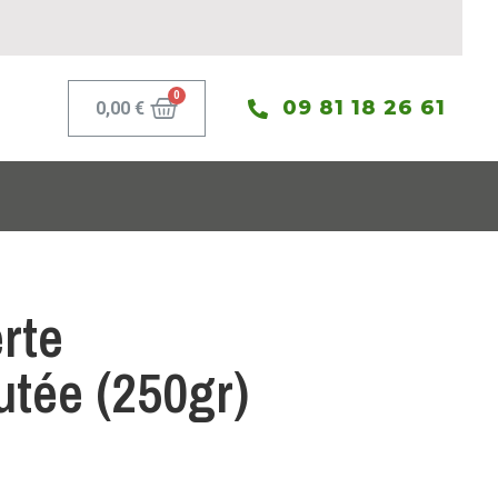
09 81 18 26 61
0,00
€
rte
tée (250gr)