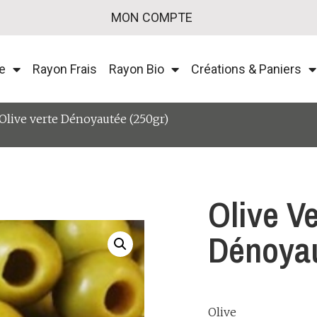
MON COMPTE
e
Rayon Frais
Rayon Bio
Créations & Paniers
Olive verte Dénoyautée (250gr)
Olive Ve
Dénoyau
Olive