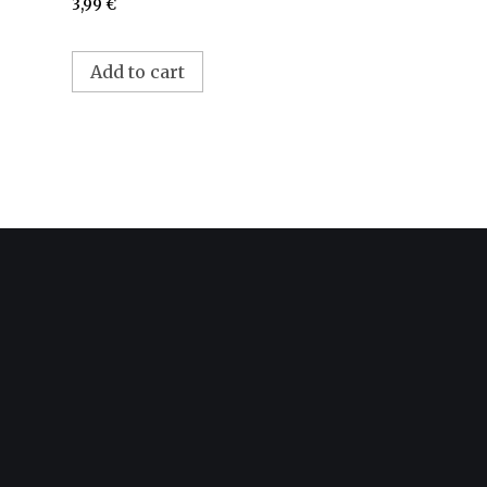
3,99
€
Add to cart