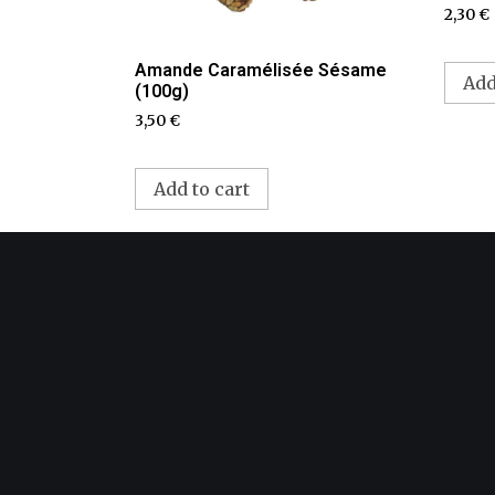
2,30
€
Amande Caramélisée Sésame
Add
(100g)
3,50
€
Add to cart