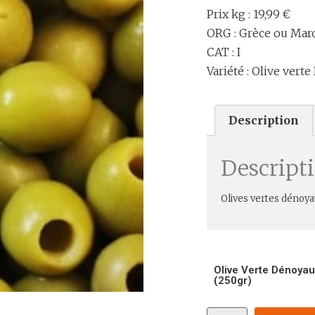
Prix kg : 19,99 €
ORG : Grèce ou Maro
CAT : I
Variété : Olive vert
Description
Descript
Olives vertes dénoyau
Olive Verte Dénoya
(250gr)