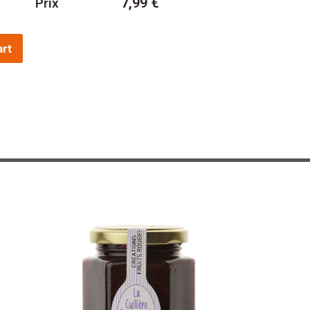
7,99
€
Prix
art