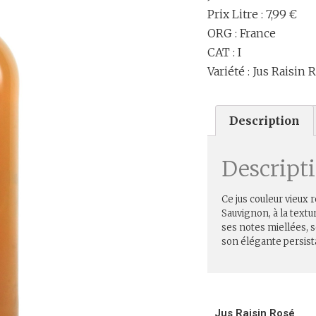
Prix Litre : 7,99 €
ORG : France
CAT : I
Variété : Jus Raisin
Description
Descript
Ce jus couleur vieux 
Sauvignon, à la textu
ses notes miellées, s
son élégante persist
Jus Raisin Rosé