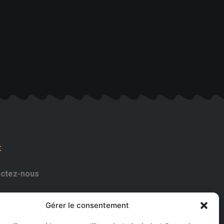
t
ctez-nous
182661
Gérer le consentement
uvrez-nous