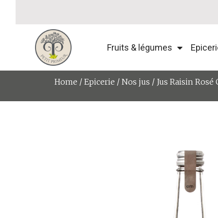
Fruits & légumes
Epiceri
Home
/
Epicerie
/
Nos jus
/ Jus Raisin Rosé 