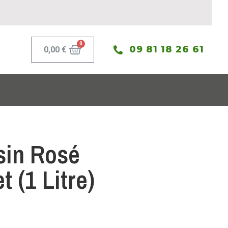
09 81 18 26 61
0,00
€
sin Rosé
 (1 Litre)