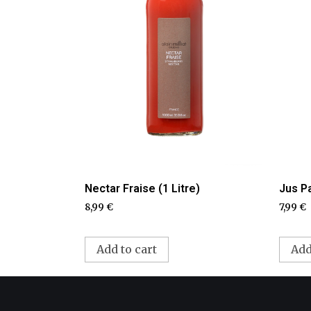
Nectar Fraise (1 Litre)
Jus P
8,99
€
7,99
€
Add to cart
Add