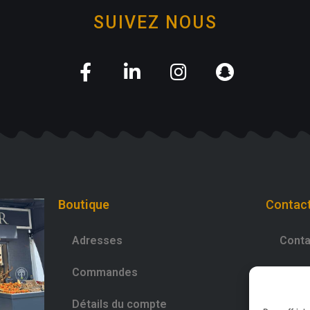
SUIVEZ NOUS
Boutique
Contac
Adresses
Conta
Commandes
0981
Détails du compte
Déco