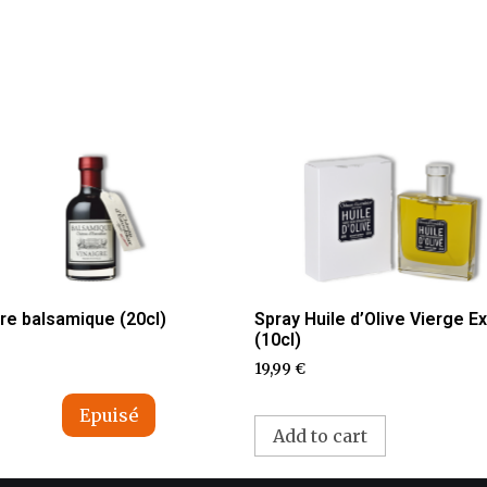
re balsamique (20cl)
Spray Huile d’Olive Vierge Ex
(10cl)
19,99
€
Add to cart