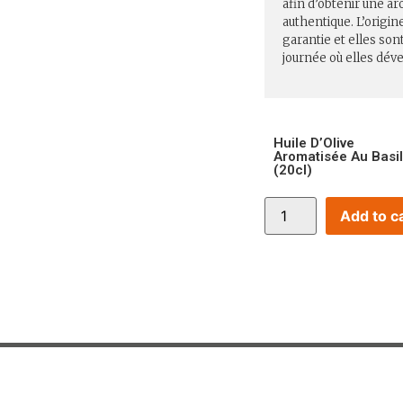
afin d’obtenir une ar
authentique. L’origin
garantie et elles so
journée où elles dév
Huile D’Olive
Aromatisée Au Basil
(20cl)
Add to c