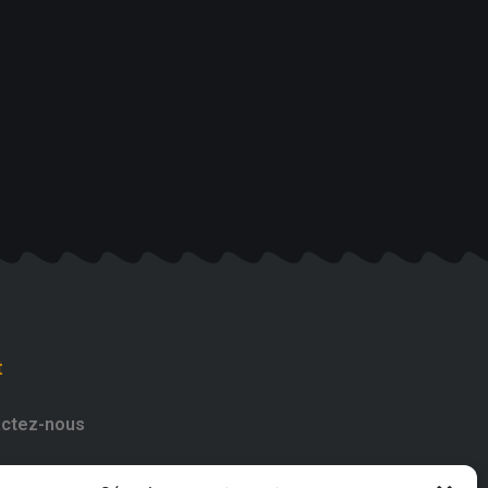
t
ctez-nous
182661