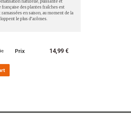
omatisation naturelle, puissante et
e française des plantes fraîches est
nt ramassées en saison, au moment de la
eloppent le plus d’arômes.
14,99
€
Prix
ic
art