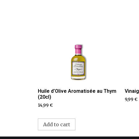
Huile d’Olive Aromatisée au Thym
Vinaig
(20cl)
9,99
€
14,99
€
Add to cart